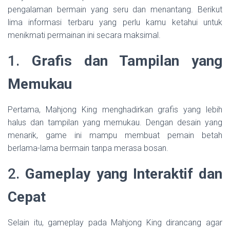
pengalaman bermain yang seru dan menantang. Berikut
lima informasi terbaru yang perlu kamu ketahui untuk
menikmati permainan ini secara maksimal.
1.
Grafis dan Tampilan yang
Memukau
Pertama, Mahjong King menghadirkan grafis yang lebih
halus dan tampilan yang memukau. Dengan desain yang
menarik, game ini mampu membuat pemain betah
berlama-lama bermain tanpa merasa bosan.
2.
Gameplay yang Interaktif dan
Cepat
Selain itu, gameplay pada Mahjong King dirancang agar