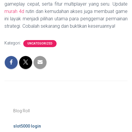
gameplay cepat, serta fitur multiplayer yang seru. Update
murah 4d
rutin dan kemudahan akses juga membuat game
ini layak menjadi pilihan utama para penggemar permainan
strategi. Cobalah sekarang dan buktikan keseruannya!
Kategori:
UNCATEGORIZED
Blog Roll
slot5000 login