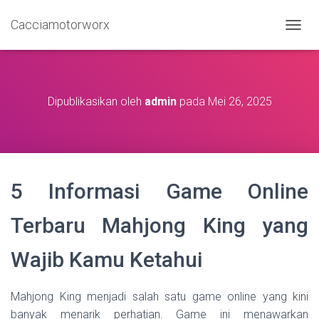
Cacciamotorworx
TOGGL
Dipublikasikan oleh
admin
pada
Mei 26, 2025
5 Informasi Game Online
Terbaru Mahjong King yang
Wajib Kamu Ketahui
Mahjong King menjadi salah satu game online yang kini
banyak menarik perhatian. Game ini menawarkan