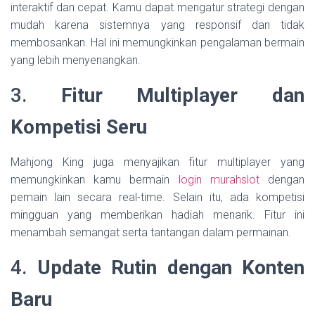
interaktif dan cepat. Kamu dapat mengatur strategi dengan
mudah karena sistemnya yang responsif dan tidak
membosankan. Hal ini memungkinkan pengalaman bermain
yang lebih menyenangkan.
3.
Fitur Multiplayer dan
Kompetisi Seru
Mahjong King juga menyajikan fitur multiplayer yang
memungkinkan kamu bermain
login murahslot
dengan
pemain lain secara real-time. Selain itu, ada kompetisi
mingguan yang memberikan hadiah menarik. Fitur ini
menambah semangat serta tantangan dalam permainan.
4.
Update Rutin dengan Konten
Baru